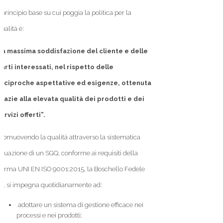
I principio base su cui poggia la politica per la
ualità è:
la massima soddisfazione del cliente e delle
arti interessati, nel rispetto delle
reciproche
aspettative ed esigenze, ottenuta
razie alla elevata qualità dei prodotti e dei
ervizi offerti”.
romuovendo la qualità attraverso la sistematica
ttuazione di un SGQ, conforme ai requisiti della
orma UNI EN ISO 9001:2015, la Boschello Fedele
rl si impegna quotidianamente ad:
adottare un sistema di gestione efficace nei
processi e nei prodotti;