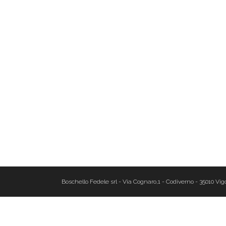
Boschello Fedele srl - Via Cognaro,1 - Codiverno - 35010 Vigo