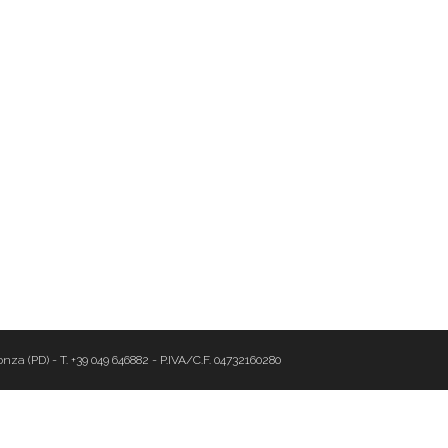
nza (PD) - T. +39 049 646882 - P.IVA/C.F. 04732160280