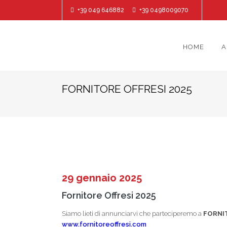
+39 049 646882
+39 0498009070
HOME
A
FORNITORE OFFRESI 2025
29 gennaio 2025
Fornitore Offresi 2025
Siamo lieti di annunciarvi che parteciperemo a
FORNIT
www.fornitoreoffresi.com