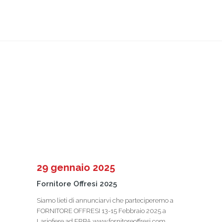
BLOG
29 gennaio 2025
Fornitore Offresi 2025
Siamo lieti di annunciarvi che parteciperemo a
FORNITORE OFFRESI 13-15 Febbraio 2025 a
Lariofiere ad ERBA www.fornitoreoffresi.com